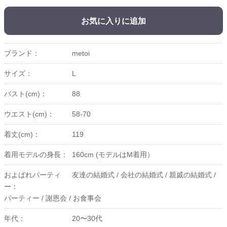
お気に入りに追加
ブランド：
metoi
サイズ：
L
バスト(cm)：
88
ウエスト(cm)：
58-70
着丈(cm)：
119
着用モデルの身長：
160cm (モデルはM着用）
およばれパーティ
友達の結婚式 /
会社の結婚式 /
親戚の結婚式 /
ー：
パーティー /
謝恩会 /
お食事会
年代：
20〜30代