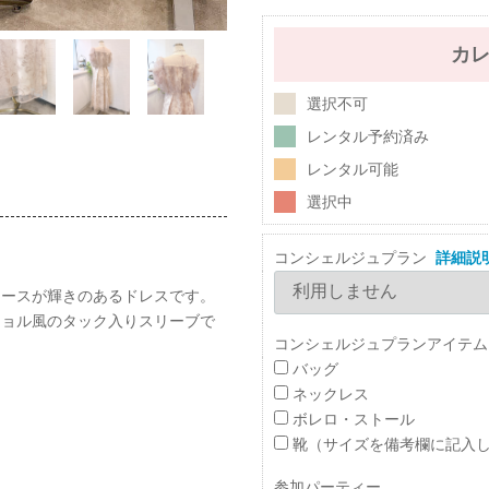
カ
選択不可
レンタル予約済み
レンタル可能
選択中
コンシェルジュプラン
詳細説
レースが輝きのあるドレスです。
ショル風のタック入りスリーブで
コンシェルジュプランアイテム
バッグ
ネックレス
ボレロ・ストール
靴（サイズを備考欄に記入
参加パーティー