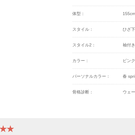
体型：
155c
スタイル：
ひざ
スタイル2：
袖付
カラー：
ピン
パーソナルカラー：
春 spr
骨格診断：
ウェ
★★