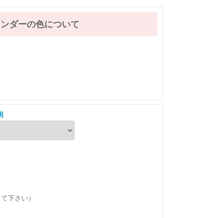
レンダーの色について
明
して下さい）