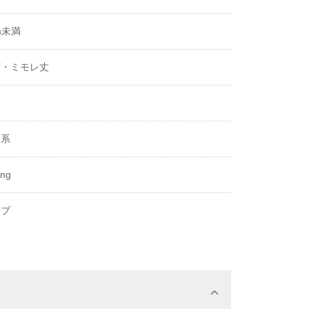
m未満
下・ミモレ丈
き
ク系
ing
ーブ