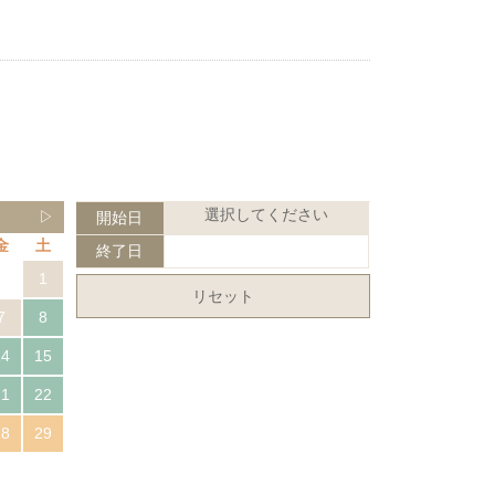
選択してください
▷
開始日
金
土
終了日
1
リセット
7
8
14
15
21
22
28
29