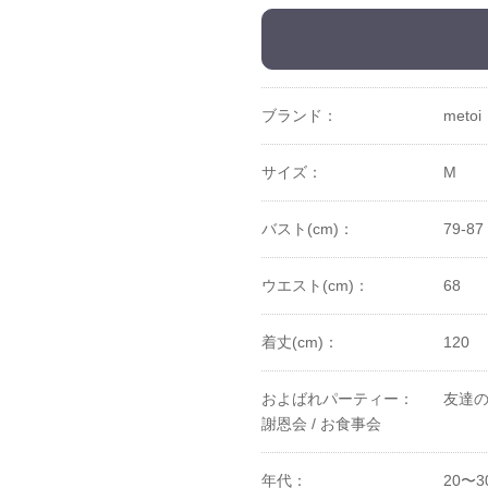
ブランド：
metoi
サイズ：
M
バスト(cm)：
79-87
ウエスト(cm)：
68
着丈(cm)：
120
およばれパーティー：
友達の
謝恩会 /
お食事会
年代：
20〜3