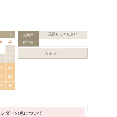
選択してください
▷
開始日
金
土
終了日
1
リセット
7
8
14
15
21
22
28
29
レンダーの色について