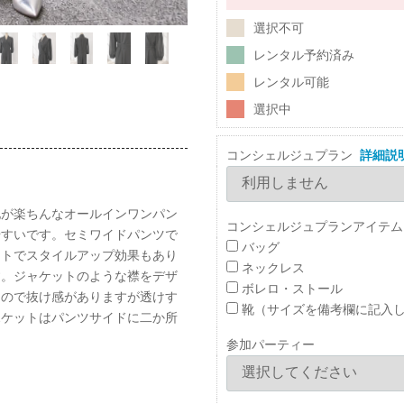
選択不可
レンタル予約済み
レンタル可能
選択中
コンシェルジュプラン
詳細説
地が楽ちんなオールインワンパン
コンシェルジュプランアイテム
やすいです。セミワイドパンツで
バッグ
ストでスタイルアップ効果もあり
ネックレス
す。ジャケットのような襟をデザ
ボレロ・ストール
なので抜け感がありますが透けす
靴（サイズを備考欄に記入
ポケットはパンツサイドに二か所
参加パーティー