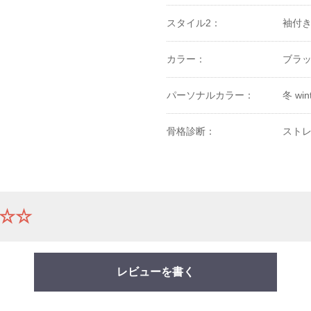
スタイル2：
袖付
カラー：
ブラ
パーソナルカラー：
冬 win
骨格診断：
ストレ
☆☆
レビューを書く