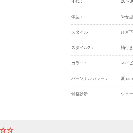
年代：
20〜3
体型：
やせ
スタイル：
ひざ
スタイル2：
袖付
カラー：
ネイビ
パーソナルカラー：
夏 su
骨格診断：
ウェ
☆☆