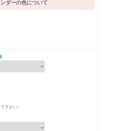
レンダーの色について
明
して下さい）