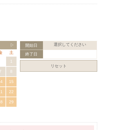
選択してください
▷
開始日
金
土
終了日
1
リセット
7
8
14
15
21
22
28
29