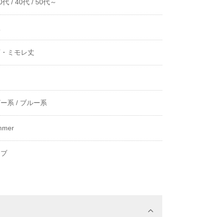
0代 /
40代 /
50代～
型
下・ミモレ丈
き
ー系 /
ブルー系
mmer
ーブ