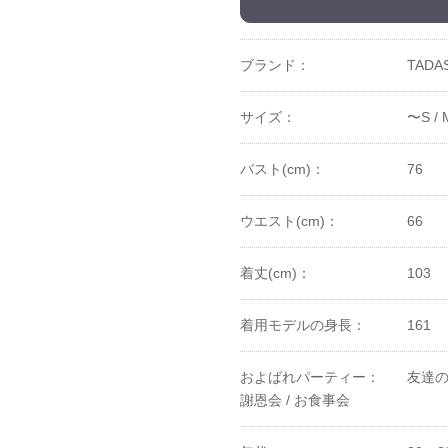
ブランド：
TADAS
サイズ：
〜S /
バスト(cm)：
76
ウエスト(cm)：
66
着丈(cm)：
103
着用モデルの身長：
161
およばれパーティー：
友達の
謝恩会 /
お食事会