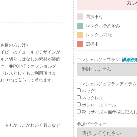
カ
選択不可
レンタル予約済み
レンタル可能
選択中
小さ目の方むけ）
ネイビーのチュールでデザインが
ールと切りっぱなしの素材が装飾
コンシェルジュプラン
詳細説
。◆POINT：オフショルダー
式ドレスとしてもご利用頂けま
合わせれば安心して着れます。
コンシェルジュプランアイテム
バッグ
ネックレス
ボレロ・ストール
靴（サイズを備考欄に記入
参加パーティー
カートもかっこかわいく着こなせ