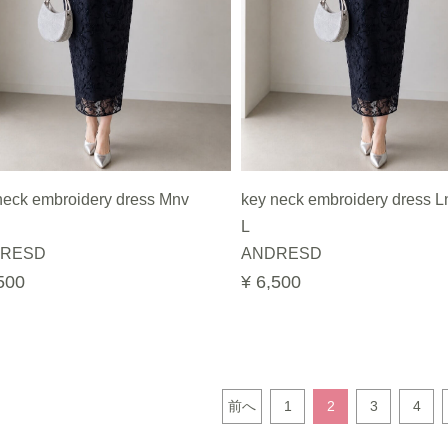
neck embroidery dress Mnv
key neck embroidery dress L
L
RESD
ANDRESD
500
¥ 6,500
前へ
1
2
3
4