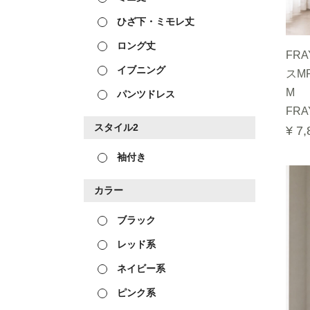
ひざ下・ミモレ丈
ロング丈
FR
イブニング
スM
M
パンツドレス
FRAY
スタイル2
¥ 7,
袖付き
カラー
ブラック
レッド系
ネイビー系
ピンク系