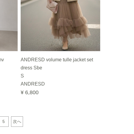
nv
ANDRESD volume tulle jacket set
dress Sbe
S
ANDRESD
¥ 6,800
5
次へ