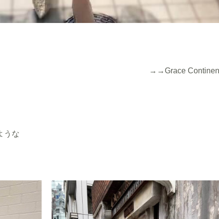
→
→Grace Continen
ような