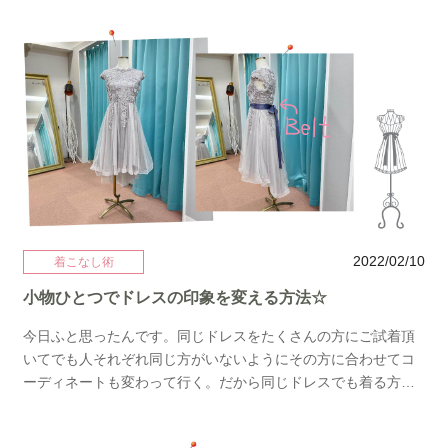
お色って少し膨張して見えそう。そんな時はドレスのメインカ
すれば間違いなし♡ぜひ参考にされてみてくださいね！
ラーより濃いめのベルトをオン♬ ウエストを強調することでメ
リハリが♡人気のイエローグリーンの総レースドレス。 人気の
合わせベルトはカーキブラウンですか春っぽくアレンジ♪ ピン
クを差し色に♪差し色はバッグだけではないのでベルトでも反対
色を持ってきて遊んでみるのも◎リボンベルトが苦手な方かっ
こいいがお好きな方にはゴムベルトがおすすめ。 華やかかつメ
リハリが♡ベルト大量入荷中です。是非コーデにワンポイント
入れてみてはいかがでしょうか？ネットレンタルではスタイリ
ストがコーディネートをご提案するプランもあります。是非ご
利用ください♡では♬
2022/02/10
着こなし術
小物ひとつでドレスの印象を変える方法☆
今日ふと思ったんです。同じドレスをたくさんの方にご試着頂
いてでも人それぞれ同じ方がいないようにその方に合わせてコ
ーディネートも変わって行く。だから同じドレスでも着る方に
よって全く違う着こなしになる。コーディネートによっては違
うドレスにも見えたり。たくさんのお客様を見ていてそれがと