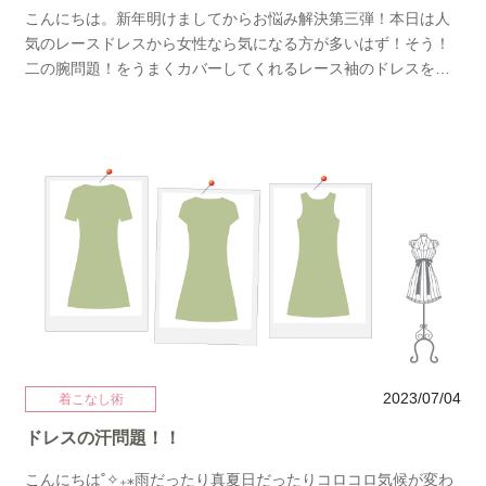
すよね。ではドレスもご紹介しちゃいます。 dress:Ameri
こんにちは。新年明けましてからお悩み解決第三弾！本日は人
Vintageこちらのモデルは７号サイズですが９号を着用していま
気のレースドレスから女性なら気になる方が多いはず！そう！
す。元々スリムなドレスならサイズアップしても身幅は気にな
二の腕問題！をうまくカバーしてくれるレース袖のドレスをご
りにくいです。７号サイズを着用したい場合も肩ひもが調整で
紹介します♡レースドレス可愛いけれど袖付きでも結局二の腕
きるドレスなら長めにして丈の長さを合わせられます。
が見えてせっかく袖がついているのに羽織りたくなってしま
dress:my closet select&nbsp;ロング丈のチュールレースレイヤ
う。。。そんなお悩みを解決しましょう！まず一押しなのは新
ードドレスこちらはお色違いでブラウンやグレーがありますが
商品からの今年の流行パフスリーブ袖のドレス。 総レースのデ
カバーという点においてはブラックがおすすめです。チュール
ザインですがインナーにシアーがレイヤードされていてほんの
が重なりあう部分がより濃くなるのでカバーしやすいです。ブ
り透けるくらいのお感じになります。こちらのドレス程よくウ
ラックでもチュールなら華やかさもあり結婚式でも華やかに着
エストもシャーリングされていてすっきり細見えします♡お色
こなせます。あとはお客様の身長にもよるかと思いますがおす
違いのイエローも華やかさがあってとってもおすすめです♡
すめできるドレスは沢山ありますので是非店頭までご試着にお
dress: ANDRESD →→パフスリーブのドレスはこちら次にご
越しください♡結婚式ドレス、パーティドレス謝恩会ドレス、
紹介するレースドレスはエンプロイダリーレースドレス。
フォーマルパーティなどオケージョンドレスをお探しの方ご来
dress:my closet selectこちらのドレスの二の腕対策ポイントは
店をお待ちしております。
1.腕回りのサイズがゆったり目に設計されていること2.大き目の
刺繍で透け感が気になりにくいことです！肌に密着しないので
2023/07/04
着こなし術
腕がカバーされます。また編み上げのドレスなのでウエストを
ドレスの汗問題！！
きゅっと絞ってサイズ合わせができるとても優秀なドレスです
♡こちらはAラインですがコクーンドレスもとっても人気です。
こんにちは˚✧₊⁎雨だったり真夏日だったりコロコロ気候が変わ