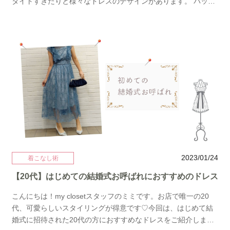
タイトすぎたりと様々なドレスのデザインがあります。 パッと
みで違うところは丈と身幅くらいかなと思うのですが実際着る
と袖ぐりと袖丈がだいぶ違ってきます。 ウエストのゆとりが気
になる分にはベルトでスタイルアップもできるので腕が動かし
やすいか、立ったり座ったりする際にきになる箇所がないかを
試着の際にご確認いただければと思います♪&nbsp;ドレスのデザ
インによって変わるのですが普段のサイズで試着をすることに
よりヒップやバストで引っかかることも、、、なのでサイズに
縛られずせっかくのレンタルなので失敗を恐れず色々試着して
いただき1番綺麗に見えるそんなドレス選びのお手伝いの力にな
れたらと思う今日この頃です。サイズ展開は豊富にご用意があ
りますのでお気軽にお問合せをお待ちしております(^^)今回使用
のドレス→→ グリーン 9号→→ グリーン 11号→→ チャコール
9号→→ チャコール 11号
2023/01/24
着こなし術
【20代】はじめての結婚式お呼ばれにおすすめのドレス
こんにちは！my closetスタッフのミミです。お店で唯一の20
代、可愛らしいスタイリングが得意です♡今回は、はじめて結
婚式に招待された20代の方におすすめなドレスをご紹介しま