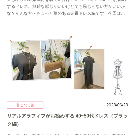
するドレス。無難な感じがいいけどでも黒じゃない方がいいか
な？そんな方へちょっと華のある定番ドレス編です！今回は季
節に合わせてブルー色をご提案させて頂きます。まずご紹介す
るドレスがこちら。ネイビーブルーのドレス。青みがしっかり
あるネイビーなので明るさを保ちつつ裾のレースがとても上
品。なによりレースアップドレスなのでついつい食べ過ぎてし
まっても緩めることができる優れもの。 今回は涼し気に明るい
お色のノーカラージャケットにシンプルながらもパールの大き
さが異なり存在感のあるネックレスバッグはシャンパンベージ
ュにパールやラインストーンで華やかに装飾されたものをチョ
イス。小物で華やかにしてお顔のお色をワントーンアップさせ
ます。 次にご紹介するドレスはもう少し明るめに水色のドレス
をご紹介。こちらのドレスはダマスク柄のようなデザインが入
っていて華やか度が更にアップします。先程のドレス同様レー
スアップドレスです。明るいお色味が見ている方も涼しくなる
2023/06/23
着こなし術
そんなドレス。 可愛くなりすぎないようにでも重くならないよ
リアルアラフィフがお勧めする 40~50代ドレス（ブラッ
うに光沢のあるネイビーのボレロとネイビーのバッグをチョイ
ク編）
ス。ネックレスはパールとスワロフスキーのデザインで輝き
を。 しっかりとメリハリを付けて全体をしめつつ華やかさも忘