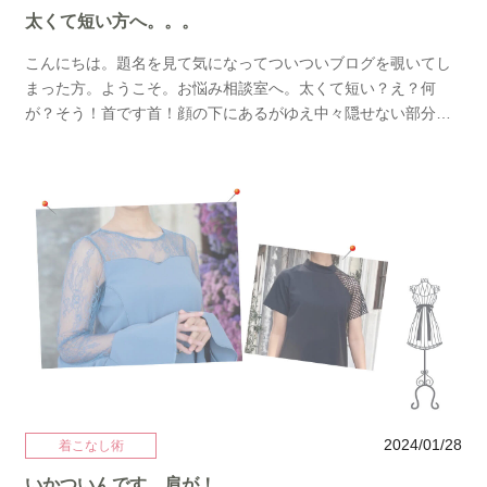
✧*:･ﾟ✧✧･ﾟ:* ✧･ﾟ:* ✧*:･ﾟ✧2.マタニティを楽しむ、お腹見せシ
太くて短い方へ。。。
ルエット あえてタイトなシルエットでお腹をきれいに見せるこ
ちらのドレスハイウエストなので見た目以上に楽ちんにご着用
こんにちは。題名を見て気になってついついブログを覗いてし
頂けます。今年人気のドットのデザインでマタニティの時期も
まった方。ようこそ。お悩み相談室へ。太くて短い？え？何
今っぽくドレスを着こなしたい方におすすめです。今だけの身
が？そう！首です首！顔の下にあるがゆえ中々隠せない部分で
体のラインを楽しむのはいかがでしょうか♡✧･ﾟ:* ✧･ﾟ:* ✧*:･ﾟ
気になるところです。てことで本日は首が短くて気になる方の
✧✧･ﾟ:* ✧･ﾟ:* ✧*:･ﾟ✧✧･ﾟ:* ✧･ﾟ:* ✧*:･ﾟ✧3.お腹をカバーしつつ
お悩み解決いってみよー！ →→Grace ContinentalまずはVネッ
目立たせないシルエット 個性派さんにはこちらのドレス人気の
クドレス。一番首が長く見える形状がこれ。合わせるネックレ
バルーン袖と張りのある生地でボリュームを楽しむドレスで
スも是非V字になるようなチャーム付きのものを。 →→左
す。こちらもハイウエストなのでお腹に優しいシルエットちょ
（Ameri Vintageのドレス）→→右（my closet select）デコルテ
っとハイセンスに着こなしたいならゆるっとオーバーなシルエ
がシアーで切り返しの視線を下に持ってくることで首とドレス
ットで小ぶりなバッグなんて合わせるととってもおしゃれです
の間に生地はあっても空間ができるのでカバーできます。 →→
ね♪マタニティなのをちょっと隠せたらいいなぁって方はこのよ
左（Ameri Vintageのドレス）→→右（AmeriVintageのドレス）
うなシルエットをチョイスするとほぼわかりません。いかがで
もしくは逆に高さのあるスタンドカラーで首をかくしてしまう
しょうか。マタニティの方は特にいつもとおサイズが違うので
のもひとつ手です。ポイントは出すか！隠すか！中途半端は
ドレス選びに苦戦すると思います。そんな時は是非店頭までお
NG！です。参考になれば幸いです♡結婚式ドレス、パーティド
越しくださいね♪レンタルドレス、マタニティドレスゲストドレ
レス、謝恩会ドレス表彰式ドレス、各種パーティ、オケージョ
ス、二次会ドレスお呼ばれドレスはレンタルドレスmy closetま
ンドレスをお探しの方ご来店をお待ちしております。
2024/01/28
着こなし術
で。
いかついんです、肩が！