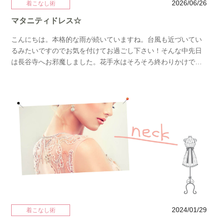
ティドレス、結婚式ドレスはレンタルドレスmy closetまで♪
2026/06/26
着こなし術
マタニティドレス☆
こんにちは。本格的な雨が続いていますね。台風も近づいてい
るみたいですのでお気を付けてお過ごし下さい！そんな中先日
は長谷寺へお邪魔しました。花手水はそろそろ終わりかけでし
たが 紫陽花はちょうど見頃でした。 ♡の紫陽花( *´艸｀)✧･ﾟ:*
✧･ﾟ:* ✧*:･ﾟ✧✧･ﾟ:* ✧･ﾟ:* ✧*:･ﾟ✧✧･ﾟ:* ✧･ﾟ:* ✧*:･ﾟ✧さて本日
はマタニティドレスのご紹介です。実際にトルソーにこの秘密
兵器を使ってみました！！！じゃん！ お腹周り大体86ｃｍなの
で8～9ヵ月くらいです。これからご紹介するドレスは全てＭサ
イズです。もう少し大きいかなぁと思う方はサイズをアップし
てください☆では早速いきます♪1.お腹に優しい、マタニティ定
番の形 細かいプリーツが縦ラインを強調してくれるのでプリー
ツなのにボリュームレスまったくお腹にストレスフリーなので
安心して着れます。シアー素材の長袖も真夏のエアコン対策に
ぴったりです。落ち着いていてシンプルで可愛いのでご友人の
結婚式だけでなくご親族や会社の結婚式フォーマルなお食事会
など幅広くご着用頂けます。✧･ﾟ:* ✧･ﾟ:* ✧*:･ﾟ✧✧･ﾟ:* ✧･ﾟ:*
2024/01/29
着こなし術