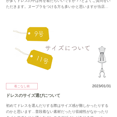
が多くドレスの中は何を着たらいいですか？?とよくご質問をい
付けがないのでゆったりと楽に着れる安心ドレス。逆にメリハ
ただきます。ヌーブラをつける方も多いかと思いますが当店で
リがお好きな方はベルト合わせも〇 光沢のあるケープボレロを
はインナーも各種ご用意があります♪まずは【シームレスブラ】
プラス。上品で華やかに。プリーツのベージュを主役にしたい
こちらは前も後ろでもしっかりホールドされて安心感がありカ
ので今回はブラックのバッグを合わせました。ブラックスパン
ラーはブラック、ベージュで各サイズご用意しております 次に
コールが輝きを放ち高級感のあるデザイン。ネックレスはシン
【レースブラトップ】こちらは透けている部分からレースが見
プルにまとめてます。 今時ポイント→ケープボレロ＆プリーツ
えてもオシャレ感が出せますしブラトップ1枚で着るのはもちろ
スカート最後にご紹介するドレスは個性派かっこおしゃれなメ
ん（パッド付き）ご自身の下着の上に来ていただき紐を隠して
ッシュドレス。立体的なシルエットが他にはないデザインを楽
着る方法も 最後は【ベアトップ】こちらはブラック、ホワイ
しめます。 こちらのドレスはそのままストンと着てもベルトを
ト、ベージュとカラーが3種類でデザインもシンプルなものから
合わせてもどちらも楽で且つかっこよく着れます。片方の腕の
スパンコールがついたものまで色々とご用意があります♪ イン
メッシュとアシンメトリーな裾が抜け感とデザイン性があるド
ナーもレンタルできますのでお持ちでない場合はドレスにあわ
レス。ラリエットのネックレスとベージュ系のビーズバッグを
せてご提案させていただいております(*´∇｀*)☆
差し色に。 普通がつまらない方におすすめです。今時ポイント
→ハイカラー＆肌見せのある袖ありドレスいかがでしたでしょ
2023/01/31
着こなし術
うか？全てにおけるポイントは長めの丈感です。大人っぽくで
もちょっと遊びのあるデザインを是非お試しください♡JENNY
ドレスのサイズ選びについて
でした。
初めてドレスを選んだりする際はサイズ感が難しかったりする
のかと思います…普段着ない素材だったり収縮性がなかったり