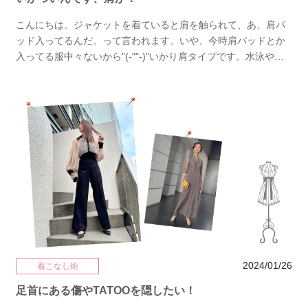
こんにちは。ジャケットを着ていると肩を触られて、あ、肩パ
ッド入ってるんだ。って言われます。いや、今時肩パッドとか
入ってる服中々ないから"(-""-)"いかり肩タイプです。水泳やっ
ていて肩幅があるとかいろいろありますよね！肩幅問題！お悩
み解決第五弾は肩幅が気になる人向けのドレスのご紹介です。
まず絶対的にNGなのがパフスリーブ。更に肩幅を大きくしてし
まいます。実際に肩幅気になる女子の私がおすすめするドレス
はこちらです。 →→左のラグランスリーブドレス→→右のドレ
ス（４色展開）肩に抜け感がありドルマンスリーブで肩の切り
返しがないドレス。切り返しがないことで『こちらが肩でござ
います』というのがカバーされます。同じくドルマンスリーブ
でシフォンでも落ち感のあるドレス。薄手のシフォンでできる
限りボリュームダウン。 →→左（Ameri Vintage）のドレス→→
中（styling）のドレス→→右のアシンメトリードレスワンショ
ルダータイプのドレス。片方の肩だけを隠す＆見せることでカ
モフラージュされます。 →→左 グリーンのドレス→→右
2024/01/26
着こなし術
Lily Brownのドレス袖口にボリュームがあるドレス。ボリューム
足首にある傷やTATOOを隠したい！
がある部分に視線がいくので全体でみると細見えします。 →→