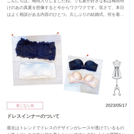
こんにちは。梅雨入りしましたね。でも夏が好きな私は梅雨明
れていない。そんなコーディネートです。最後にご紹介するド
けのあの真夏を想像すると今からワクワクです。笑さて、本日
レスははっきりしたお色が苦手な方にグレイッシュブルーのド
はよく相談がある内容のひとつ。久しぶりの結婚式、何を着て
レス。全体をぼやかすお色なので気になるシミやくま等を誤魔
行けばいいの？問題。今回は最年長のリアルアラフィフの私が
化せるお色味です。ただ似合う方が着るととても上品ですが似
実際におすすめするドレスをご紹介します。せっかくレンタル
合わない方が着るとくすむので注意が必要。 そんな似合わない
に来たけれどもう冒険はできない冒険をして痛い目で見られた
かもしれないドレスを誰でも着こなす為にブラックの小物をチ
くない体型はできるだけカバーしたいでも今時感は出したい。
ョイス。はっきりしたお色がプラスされてぼやける感じもカバ
そのお悩み解決しましょう！！！今回はブラック編です。まず
ーされます。 どちらのタイプにも似合わせる為マットな素材を
はこちらの"I"ラインのレースドレスセミタイトなシルエットが
合わせてます。小粒のパールネックレスで清楚な雰囲気に。い
大人な女性にぴったり。カッコよさの中に柔らかさがありま
かがでしたでしょうか。今回も3着ご紹介させて頂きました。誰
す。 ドルマン袖で気になる腕周りを上手くカバー。ブラックレ
にも何も言われない/痛くならない定番ででも明るいドレス是非
ースなので影が出来て細見えします。インナーのシャンパンゴ
チャレンジしてみて下さい。JENNYでした。
ールドが華やかさを出してくれるので暗くならずに着こなせま
す。タイトすぎないシルエットがお腹周りも気になりにくくで
もウエストマークがされているので全体的にすっきり見えま
す。ネックレスやバッグで明るさを出すのがおすすめ。 今時ポ
2023/05/17
着こなし術
イント→レース素材の袖有ドレス次にご紹介するドレスは異色
ドレスインナーのついて
素材のプリーツドレス。インポートドレスでおしゃれ感があり
ます。トップスはスッキリ目からのフレアスカート。ふんわり
最近はトレンドでドレスのデザインがレースや透けているもの
揺れるスカートが優しさを感じられます。ウエスト周りは締め