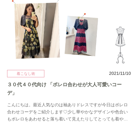
ても楽しくてやっぱりこのお仕事が好きだなーって思うのです
♡本日は謝恩会でも人気のかわいいドレス♡小物を一点だけ変
えてみたコーデをご紹介します。 チュールのスカートがとって
もかわいいドレス。定番はパールネックレス。コットンパール
で可愛らしく控えめな優しい印象に。こちらを少し個性的なお
感じにするならカラーパールがおすすめ♡ シャンパンゴールド
とグリーンパールです。先程の可愛らしさとは一転して大人っ
ぽくスタイリッシュに♫ →→ブラックとカーキのチュールドレ
スはこちら→→２連パールのネックレスはこちらそして大人気
のテールドレス。ピンクが一番人気です♡今回は大人可愛くも
なるシルバーでアレンジします♫ シンプルなチャーム付きのパ
2021/11/10
着こなし術
ールネックレスを合わせました。トップがレースなのでさり気
３０代４０代向け 「ボレロ合わせが大人可愛いコー
なくアクセサリーを足すのが上品です。ワントーンコーデも素
デ」
敵ですがこちらのネックレスをチェンジ！ →→シルバーのテー
ルドレスはこちらパールとラインストーンがデザインされたサ
こんにちは。最近人気なのは袖ありドレスですが今日はボレロ
テンリボンベルト。ラベンダーを合わせました。メリハリと華
合わせコーデをご紹介します♡少し華やかなデザインや色合い
やかさがプラスされます♡このシルエット本当に美しい♡もと
もボレロをあわせると落ち着いて見えたりしてとっても着やす
もと低価格ですが更に学割もあるので気になる方はお早めに♡
くなります。→→ Grace Classのドレスネイビーのドレスにフ
最後に大人っぽく行きたいの！という学生さんにも大人気のレ
ューチャーピンクがより映えるこちらのドレス。メッシュレー
ースドレス。 ボレロやジャケット合わせもいいですがせっかく