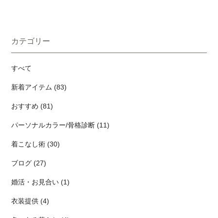
スのようなお素材でこだわり感たっぷりのドレスです。同系色
なのでドレスの印象を変えず少し魅惑的な雰囲気にするために
のネイビーのボレロでトップスのデザインを抑えることで上品
ストール合わせ。 →→ブラックレースのドレスはこちら少しオ
な華やかさのあるコーデに。パールのネックレスでフォーマル
フショルダー気味にしてちょっとだけ肌見せとか私は好きです
に。→→ Diagram Grace Continentalのドレスそしてこちらは
♡レース合わせなのでドレスの雰囲気を大きく変えないことと
カテゴリー
少しスモーキーなネイビーにヴィンテージ感のある黄色いバ
前を結べるので取り扱いもしやすく動いてもずれにくいのがい
ラ。全体的に落ち着いた色合いですがぱっと目を引くドレスで
い感じです♫いかがでしたか？ちょっとなにかを足したり変え
すべて
す。同じく同系色のネイビーボレロでトップのシアーの露出も
たりするだけで雰囲気も変わるので色々お試しください♡
カバーされて大人で上品なドレスコーデになります♡アクセサ
新着アイテム (83)
リーはゴールドでよりクラシックな雰囲気に。地味なものだと
顔がくすんで見える。華やかすぎても着る勇気がない悪目立ち
おすすめ (81)
したくないでもきれいに着こなしたいそんな４０代以上の方に
パーソナルカラー/骨格診断 (11)
もおすすめです。色々な不安が解消できるように丁寧にご相談
に乗らせて頂いております。店頭にお越しになるのが難しい方
着こなし術 (30)
もネットレンタルでご相談をお受けしておりますのでお気軽に
お問い合わせください♪
ブログ (27)
婚活・お見合い (1)
衣装提供 (4)