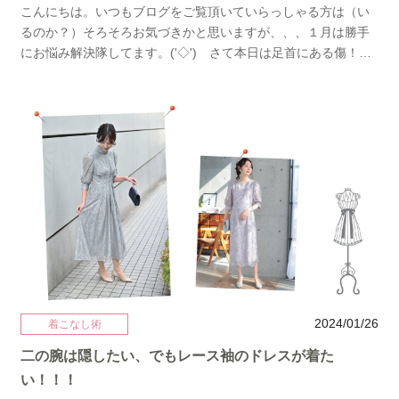
左 ANDRESD ティアドロップドレス→→右 Ameri Vintageの
こんにちは。いつもブログをご覧頂いていらっしゃる方は（い
ドレスパフスリーブを着る場合は胸元の抜け感は必須で
るのか？）そろそろお気づきかと思いますが、、、１月は勝手
す！！！目の錯覚を利用してください。不思議なことに華奢に
にお悩み解決隊してます。('◇')ゞさて本日は足首にある傷！今
見えます。とまぁ探すとどんどん出てくるので気になる方は是
じゃ普通になったTATOO！普通とは言えやっぱりフォーマルな
非お店までお越しください（笑）
場所ではカバーしたい、そんなお悩みを解決して行きましょう♪
結婚式といえばやっぱり女性はワンピースが主流ですが最近で
はパンツドレスもとても人気です。 dress:my closet
select→→Vネックパンツドレスこちらのドレスですがハイウエ
ストで脚長効果抜群。トップスはすっきりしていてパンツはゆ
ったりしているのでどんな体型の方でも着やすいパンツドレス
です。大きいサイズの方にはこちらのパンツドレスがおすす
め。 トップスがフリルになっていますがレースで抜け感がでる
ので細見えします。ちょっと人と違ったものがお好みの方には
Ameri Vintageのドレスが人気です。 →→Ameri Vintageのセッ
トアップパンツドレスパンツドレスで検索するといろいろあり
ますのでご自身の体型に合わせてチョイスしてみてください♡
2024/01/26
着こなし術
ではでは(^^♪って！！！ちょっとまったーーーーーー！！！
二の腕は隠したい、でもレース袖のドレスが着た
（こちらのワードにピンときた方(*´з`)同じ昭和の香りがしま
い！！！
す）パンツじゃなくてドレスが着たいんですけど！！！で、で