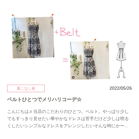
す！これを読めば、どんなドレスを選べばいいのか、何を選ば
ない方がいいのかが分かります♪ぜひ最後までご覧ください。
「はじめての結婚式お呼ばれ、何着たらいいの？」と悩んだこ
とはありませんか？結婚式の参列自体、経験がないとわからな
いことばかりで戸惑いますよね。結論、はじめての結婚式参列
ドレスは白を除く明るい色の露出控えめなドレスを選べば間違
いありません！結婚式はお祝いの場ですので、場が華やぐよう
なピンクやブルーなどの明るい色を着ていくと喜ばれます。た
だ、花嫁のウェディングドレスが白なので、マナーとして主役
の色は避けましょう。こちらのブルーのドレスは上品なフリル
と可愛らしい花柄がおすすめの一着。 パールのネックレスを合
わせるとより一層お呼ばれ感が増します♪ 基本的に、結婚式で
は袖あり、袖なしのドレスを選んでもかまいません。袖なしの
2022/05/26
着こなし術
ドレスを選ぶ場合は肌の露出を控えるために下のようにボレロ
ベルトひとつでメリハリコーデ☆
を羽織ることが良いとされています。 〈まとめ〉ドレスの選び
方のポイントは・白以外の明るい色・露出を控えめにしたドレ
こんにちは♬当店のこだわりのひとつ。ベルト。やっぱり少し
ス反対に、避けた方がいいものは・極端に胸元、脚、肩が開い
でもすっきり見せたい華やかなドレスは苦手だけど少しは明る
たドレス・つま先、かかとが出ている靴・きらびやかすぎるド
くしたいシンプルなドレスをアレンジしたいそんな時にかーな
レス、アクセサリーこのように覚えておくと便利です♡はじめ
ーり役立ちます♡ とっても可愛いグレーのレースドレス。淡い
ての結婚式はドレスも小物もシンプルで上品なものをチョイス