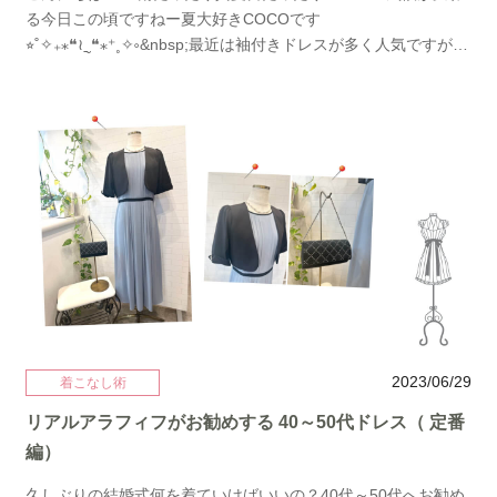
コクーンドレスは袖が更にパフスリーブになっています。デコ
る今日この頃ですねー夏大好きCOCOです
ルテも透けないので下着の心配がありません。Aラインドレスと
⭐︎˚✧₊⁎❝≀ˍ̮ ❝⁎⁺˳✧༚&nbsp;最近は袖付きドレスが多く人気ですが、
同じくレースアップドレスなのでウエストは体型に合わせられ
段々この時期になると聞こえてくるのが暑い‥というか‥もう
ます。→→エンブロイダリードレスはこちらいかがでしょう
熱いですよねぇ‥(びっくり)&nbsp;そして汗問題‥かわいいド
か。いずれのドレスも当店の人気ドレス５位までに入る商品で
レスが‥会場に着いたら汗が‥なんて事も‥キャー&nbsp;当店
す。カバーしつつ上品に華やかに着れるのがうれしいですよ
にも袖付きドレスは多数有り人気ですが皆さま夏本番を前にこ
ね。結婚式ドレス、各種パーティドレス謝恩会ドレス、フォー
んなカラフル夏ドレスはいかがでしょうか♪ 合わせるボレロや
マルパーティどのシーンでもご着用いただけるオケージョンド
ストールで雰囲気が変わりカラフルな合わせも可愛かったり
レスです。是非ご検討ください♡
♪&nbsp;お袖周りの風通しがいいので涼しいですよ〜&nbsp;当
店の新着カラフルドレス&nbsp;ぜひお試しあれ˚✧₊⁎❝≀ˍ̮ ❝⁎⁺˳✧༚
↑↑Grace Continantalのドレス＋ピンクのラメストール ↑↑Grace
Continentalのドレス＋シルバーラメのストール ↑↑Grace Class
のドレス＋ボレロ→→写真中央のGrace Classのラベンダードレ
スはこちらから
2023/06/29
着こなし術
リアルアラフィフがお勧めする 40～50代ドレス（ 定番
編）
久しぶりの結婚式何を着ていけばいいの？40代～50代へお勧め