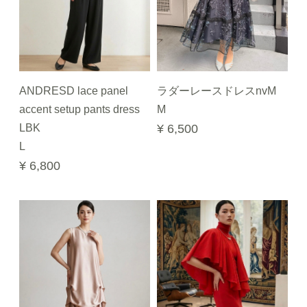
ANDRESD lace panel
ラダーレースドレスnvM
accent setup pants dress
M
LBK
¥ 6,500
L
¥ 6,800