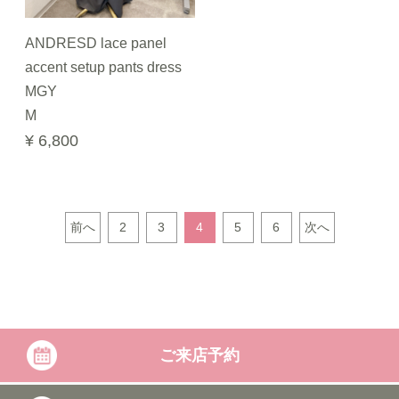
ANDRESD lace panel
accent setup pants dress
MGY
M
¥ 6,800
前へ
2
3
4
5
6
次へ
ご来店予約