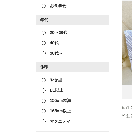
お食事会
年代
20〜30代
40代
50代～
体型
やせ型
LL以上
155cm未満
ba1-
165cm以上
¥ 1,
マタニティ