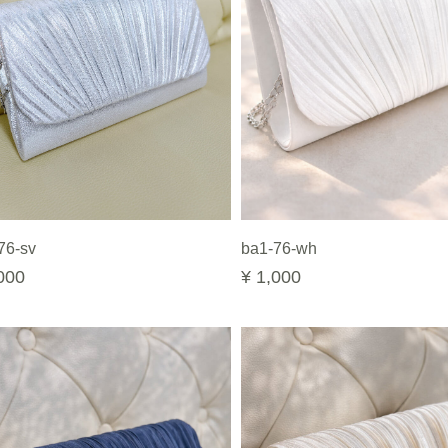
76-sv
ba1-76-wh
000
¥ 1,000