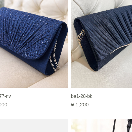
77-nv
ba1-28-bk
000
¥ 1,200