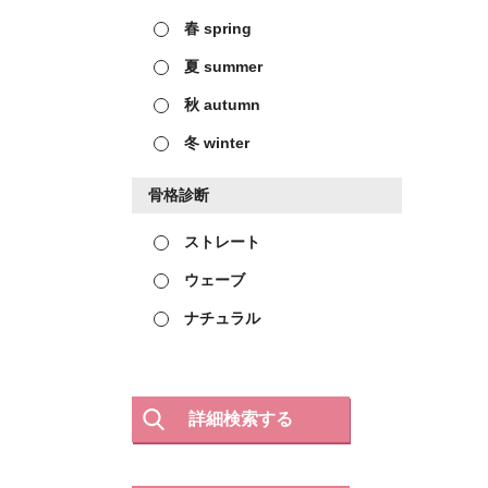
春 spring
夏 summer
秋 autumn
冬 winter
骨格診断
ストレート
ウェーブ
ナチュラル