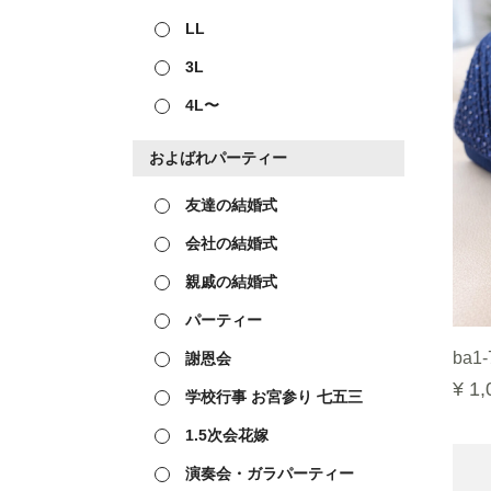
LL
3L
4L〜
およばれパーティー
友達の結婚式
会社の結婚式
親戚の結婚式
パーティー
ba1-
謝恩会
¥ 1,
学校行事 お宮参り 七五三
1.5次会花嫁
演奏会・ガラパーティー