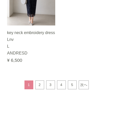
key neck embroidery dress
Lnv
L
ANDRESD
¥ 6,500
1
2
3
4
5
次へ